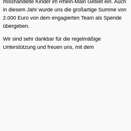
misshandelte Kinder im Rhein-Main Gebiet ein. Auch
in diesem Jahr wurde uns die großartige Summe von
2.000 Euro von dem engagierten Team als Spende
übergeben.
Wir sind sehr dankbar für die regelmäßige
Unterstützung und freuen uns, mit dem
Young@Nestlé Team einen treuen Befürworter der
hier
guten Sache an unserer Seite zu haben.
Das Young@Nestlé Team setzt sich seit vielen Jahren für chronisch
kranke, behinderte und misshandelte Kinder ein.