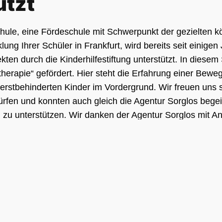
ützt
chule, eine Fördeschule mit Schwerpunkt der gezielten k
ung Ihrer Schüler in Frankfurt, wird bereits seit einigen
ten durch die Kinderhilfestiftung unterstützt. In diesem
herapie“ gefördert. Hier steht die Erfahrung einer Bewe
erstbehinderten Kinder im Vordergrund. Wir freuen uns se
dürfen und konnten auch gleich die Agentur Sorglos begei
 zu unterstützen. Wir danken der Agentur Sorglos mit A
die großzügige Spende in Höhe von Euro 4.000, die kompl
hier
herapie an der Viktor-Frankl-Schule eingesetzt wird.
ckerle, Jürgen Molnar (Vorstand
lika Vogel. Außen stehen Betreuer