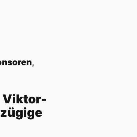
onsoren
,
 Viktor-
ßzügige