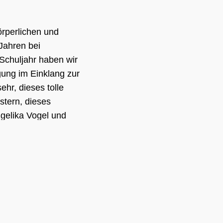
örperlichen und
 Jahren bei
 Schuljahr haben wir
gung im Einklang zur
hr, dieses tolle
stern, dieses
ngelika Vogel und
ett für die