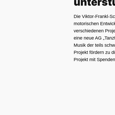
unterst
Die Viktor-Frankl-S
motorischen Entwickl
verschiedenen Projek
eine neue AG „Tanzt
Musik der teils schw
Projekt fördern zu 
Projekt mit Spenden
Marcel Eckerle für 
Förderung der Tanzt
In der Mitte v.l.: Marcel E
Kinderhilfestiftung), Ange
und die Kinder