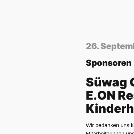
26. Septem
Sponsoren
Süwag G
E.ON Res
Kinderh
Wir bedanken uns fü
Mitarbeiterinnen und