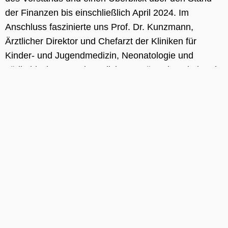
der Finanzen bis einschließlich April 2024. Im
Anschluss faszinierte uns Prof. Dr. Kunzmann,
Ärztlicher Direktor und Chefarzt der Kliniken für
Kinder- und Jugendmedizin, Neonatologie und
pädiatirische Intensivmedizin am Bürgerhospital und
hier
Clementine Kinderhospital mit seinem
eindrucksvollen Vortrag über seltene Erkrankungen.
Ein Hoch auf die Medizin und die Forschung!
Wir danken Julius Bär für die perfekte
Gastfreundschaft und bedanken uns bei Prof.
Kunzmann für den faszinierenden Vortrag. Ein Dank
auch an die Kuratoriumsmitglieder und alle Gäste, die
den Abend mit uns bei guten Gesprächen mit
interessanten Menschen verbracht haben.