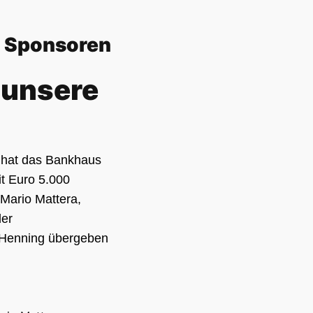
d Sponsoren
 unsere
 hat das Bankhaus
it Euro 5.000
 Mario Mattera,
der
l Henning übergeben